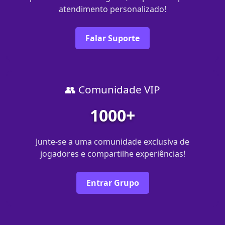
atendimento personalizado!
Falar Suporte
👥 Comunidade VIP
1000+
Junte-se a uma comunidade exclusiva de
jogadores e compartilhe experiências!
Entrar Grupo