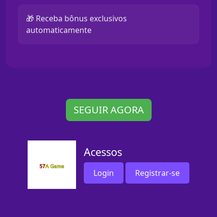
🎁 Receba bônus exclusivos
automaticamente
SEGUIR AGORA
Acessos
Login
Registrar-se