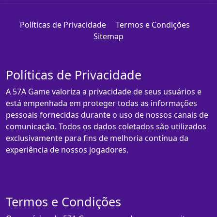
Políticas de Privacidade
Termos e Condições
Sitemap
Políticas de Privacidade
A 57A Game valoriza a privacidade de seus usuários e
está empenhada em proteger todas as informações
pessoais fornecidas durante o uso de nossos canais de
comunicação. Todos os dados coletados são utilizados
exclusivamente para fins de melhoria contínua da
experiência de nossos jogadores.
Termos e Condições