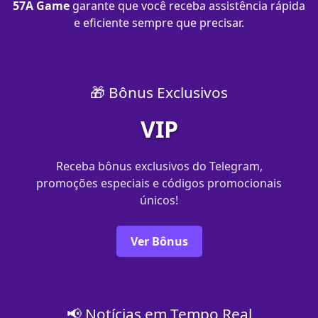
57A Game
garante que você receba assistência rápida
e eficiente sempre que precisar.
🎁 Bônus Exclusivos
VIP
Receba bônus exclusivos do Telegram,
promoções especiais e códigos promocionais
únicos!
Ver Bônus
📢 Notícias em Tempo Real