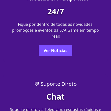
24/7
Fique por dentro de todas as novidades,
promoções e eventos da 57A Game em tempo
real!
Ver Notícias
💬 Suporte Direto
Chat
Suporte direto via Telegram, respostas rápidas e