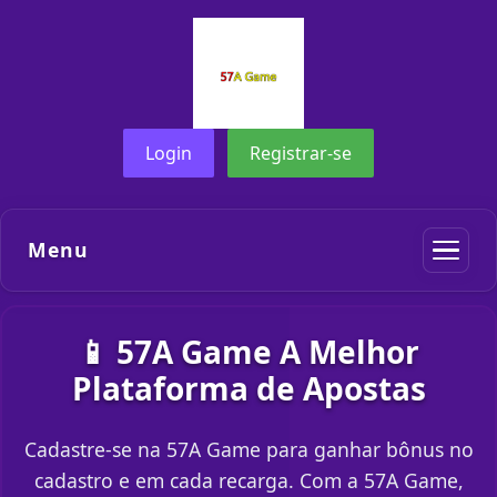
Login
Registrar-se
Menu
📱 57A Game A Melhor
Plataforma de Apostas
Cadastre-se na 57A Game para ganhar bônus no
cadastro e em cada recarga. Com a 57A Game,