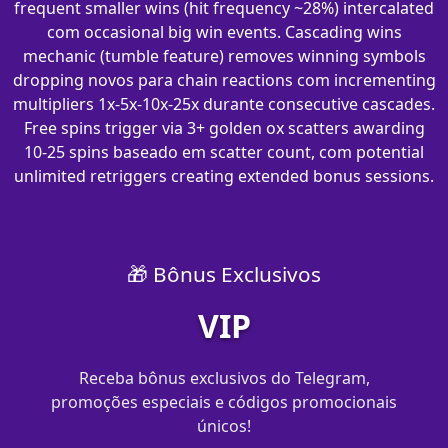
frequent smaller wins (hit frequency ~28%) intercalated
com occasional big win events. Cascading wins
mechanic (tumble feature) removes winning symbols
dropping novos para chain reactions com incrementing
multipliers 1x-5x-10x-25x durante consecutive cascades.
Free spins trigger via 3+ golden ox scatters awarding
10-25 spins baseado em scatter count, com potential
unlimited retriggers creating extended bonus sessions.
🎁 Bônus Exclusivos
VIP
Receba bônus exclusivos do Telegram,
promoções especiais e códigos promocionais
únicos!