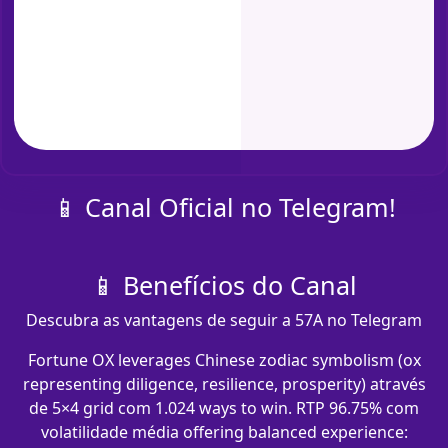
📱 Canal Oficial no Telegram!
📱 Benefícios do Canal
Descubra as vantagens de seguir a 57A no Telegram
Fortune OX leverages Chinese zodiac symbolism (ox
representing diligence, resilience, prosperity) através
de 5×4 grid com 1.024 ways to win. RTP 96.75% com
volatilidade média offering balanced experience: