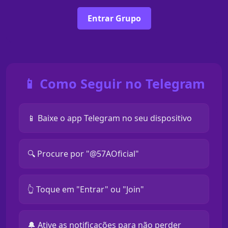
Entrar Grupo
📱 Como Seguir no Telegram
📱 Baixe o app Telegram no seu dispositivo
🔍 Procure por "@57AOficial"
👆 Toque em "Entrar" ou "Join"
🔔 Ative as notificações para não perder