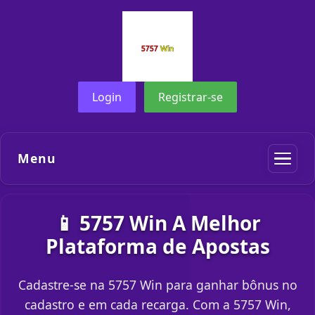
Login
Registrar-se
Menu
📱 5757 Win A Melhor
Plataforma de Apostas
Cadastre-se na 5757 Win para ganhar bônus no
cadastro e em cada recarga. Com a 5757 Win,