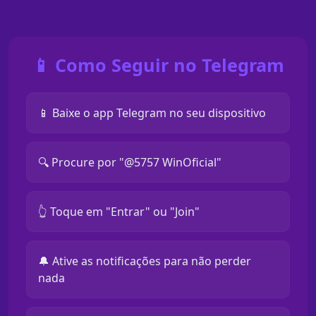
📱 Como Seguir no Telegram
📱 Baixe o app Telegram no seu dispositivo
🔍 Procure por "@5757 WinOficial"
👆 Toque em "Entrar" ou "Join"
🔔 Ative as notificações para não perder
nada