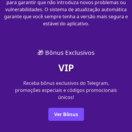
para garantir que não introduza novos problemas ou
vulnerabilidades. O sistema de atualização automática
garante que você sempre tenha a versão mais segura e
estável do aplicativo.
🎁 Bônus Exclusivos
VIP
Receba bônus exclusivos do Telegram,
promoções especiais e códigos promocionais
únicos!
Ver Bônus