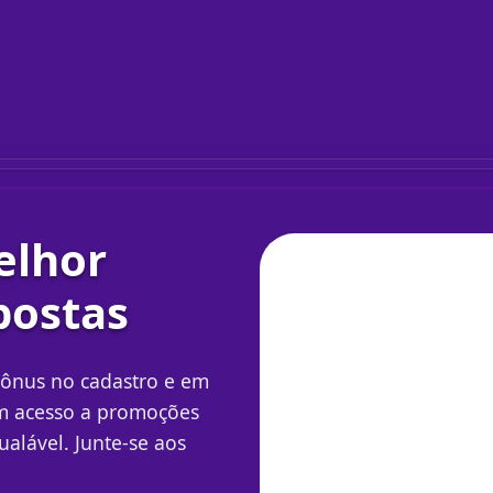
elhor
postas
bônus no cadastro e em
em acesso a promoções
ualável. Junte-se aos