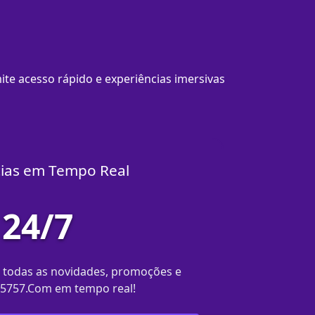
te acesso rápido e experiências imersivas
cias em Tempo Real
24/7
e todas as novidades, promoções e
 5757.Com em tempo real!