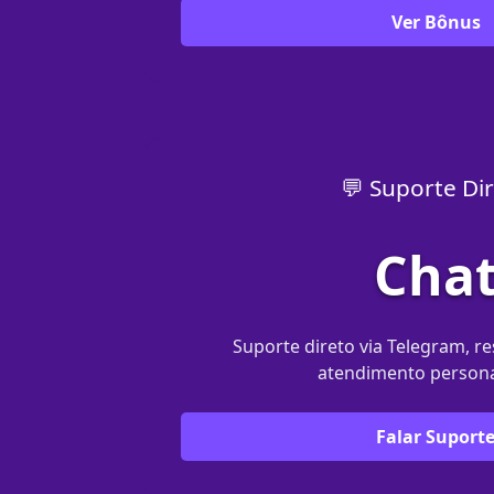
Ver Bônus
💬 Suporte Di
Cha
Suporte direto via Telegram, r
atendimento persona
Falar Suport