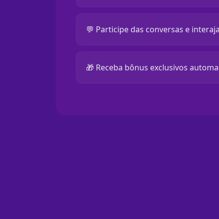
💬 Participe das conversas e interaj
🎁 Receba bônus exclusivos autom