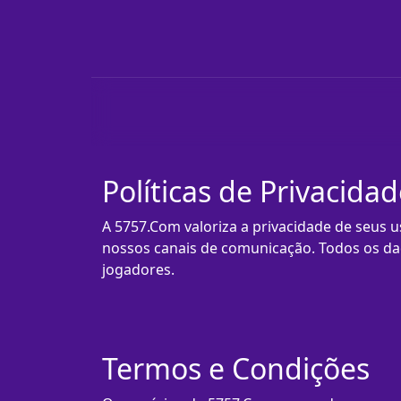
Políticas de Privacida
A 5757.Com valoriza a privacidade de seus 
nossos canais de comunicação. Todos os dad
jogadores.
Termos e Condições