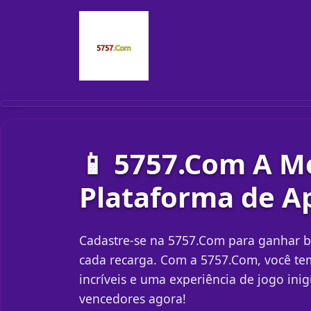
📱 5757.Com A M
Plataforma de A
Cadastre-se na 5757.Com para ganhar 
cada recarga. Com a 5757.Com, você t
incríveis e uma experiência de jogo inig
vencedores agora!