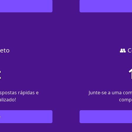
reto
👥 
t
espostas rápidas e
Junte-se a uma com
lizado!
compa
e