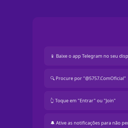
📱 Baixe o app Telegram no seu disp
🔍 Procure por "@5757.ComOficial"
👆 Toque em "Entrar" ou "Join"
🔔 Ative as notificações para não p