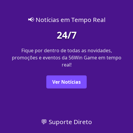
📢 Notícias em Tempo Real
24/7
Fique por dentro de todas as novidades,
promoções e eventos da 56Win Game em tempo
real!
Ver Notícias
💬 Suporte Direto