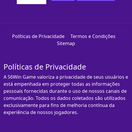
Políticas de Privacidade
Termos e Condições
Sitemap
Políticas de Privacidade
A 56Win Game valoriza a privacidade de seus usuários e
está empenhada em proteger todas as informações
pessoais fornecidas durante o uso de nossos canais de
comunicação. Todos os dados coletados são utilizados
exclusivamente para fins de melhoria contínua da
experiência de nossos jogadores.