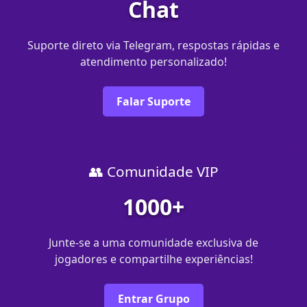
Chat
Suporte direto via Telegram, respostas rápidas e
atendimento personalizado!
Falar Suporte
👥 Comunidade VIP
1000+
Junte-se a uma comunidade exclusiva de
jogadores e compartilhe experiências!
Entrar Grupo