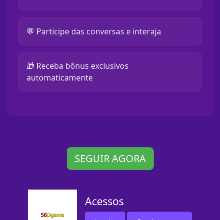
💬 Participe das conversas e interaja
🎁 Receba bônus exclusivos
automaticamente
SEGUIR AGORA
Acessos