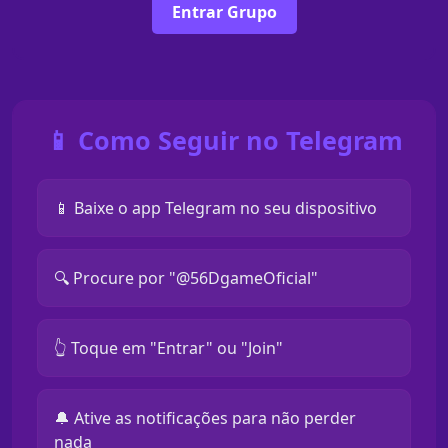
Entrar Grupo
📱 Como Seguir no Telegram
📱 Baixe o app Telegram no seu dispositivo
🔍 Procure por "@56DgameOficial"
👆 Toque em "Entrar" ou "Join"
🔔 Ative as notificações para não perder
nada