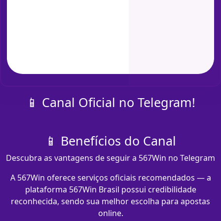
📱 Canal Oficial no Telegram!
📱 Benefícios do Canal
Descubra as vantagens de seguir a 567Win no Telegram
A 567Win oferece serviços oficiais recomendados — a
plataforma 567Win Brasil possui credibilidade
reconhecida, sendo sua melhor escolha para apostas
online.