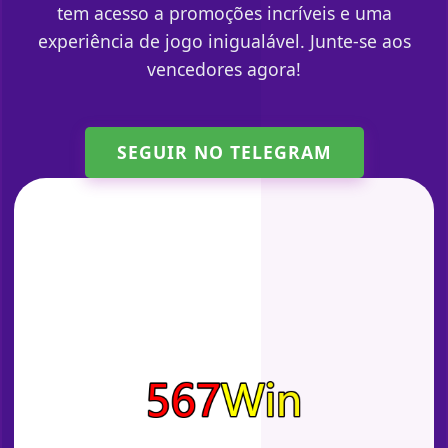
tem acesso a promoções incríveis e uma
experiência de jogo inigualável. Junte-se aos
vencedores agora!
SEGUIR NO TELEGRAM