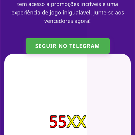
tem acesso a promoções incríveis e uma
experiência de jogo inigualável. Junte-se aos
vencedores agora!
SEGUIR NO TELEGRAM