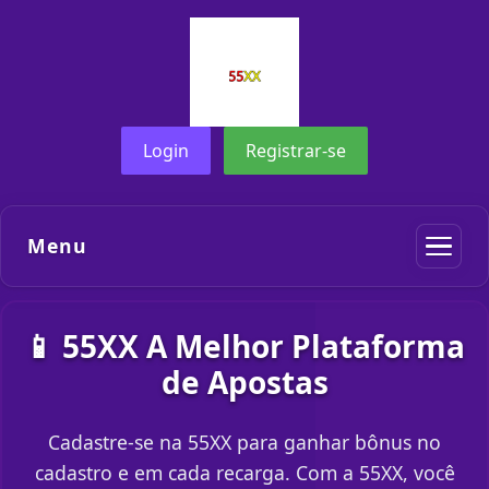
Login
Registrar-se
Menu
📱 55XX A Melhor Plataforma
de Apostas
Cadastre-se na 55XX para ganhar bônus no
cadastro e em cada recarga. Com a 55XX, você