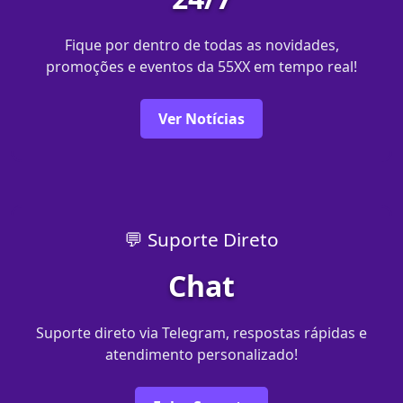
Fique por dentro de todas as novidades,
promoções e eventos da 55XX em tempo real!
Ver Notícias
💬 Suporte Direto
Chat
Suporte direto via Telegram, respostas rápidas e
atendimento personalizado!