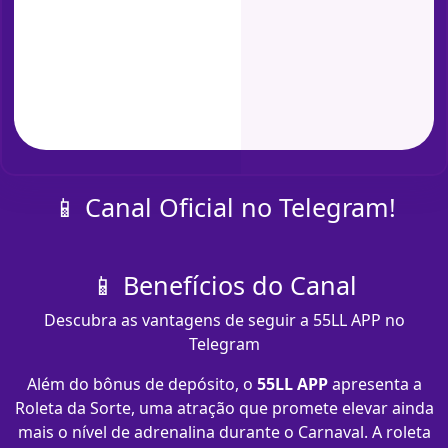
📱 Canal Oficial no Telegram!
📱 Benefícios do Canal
Descubra as vantagens de seguir a 55LL APP no
Telegram
Além do bônus de depósito, o
55LL APP
apresenta a
Roleta da Sorte, uma atração que promete elevar ainda
mais o nível de adrenalina durante o Carnaval. A roleta