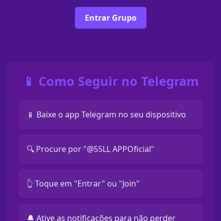
Entrar Grupo
📱 Como Seguir no Telegram
📱 Baixe o app Telegram no seu dispositivo
🔍 Procure por "@55LL APPOficial"
👆 Toque em "Entrar" ou "Join"
🔔 Ative as notificações para não perder