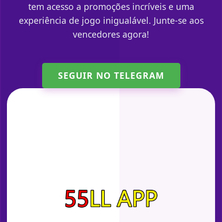
tem acesso a promoções incríveis e uma
experiência de jogo inigualável. Junte-se aos
vencedores agora!
SEGUIR NO TELEGRAM