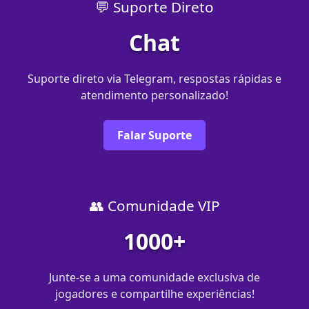
💬 Suporte Direto
Chat
Suporte direto via Telegram, respostas rápidas e
atendimento personalizado!
Falar Suporte
👥 Comunidade VIP
1000+
Junte-se a uma comunidade exclusiva de
jogadores e compartilhe experiências!