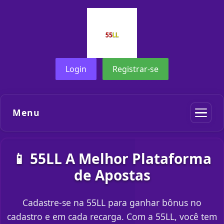
Login
Registrar-se
Menu
📱 55LL A Melhor Plataforma
de Apostas
Cadastre-se na 55LL para ganhar bônus no
cadastro e em cada recarga. Com a 55LL, você tem