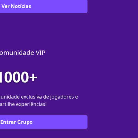
Ver Notícias
Comunidade VIP
1000+
unidade exclusiva de jogadores e
rtilhe experiências!
Entrar Grupo