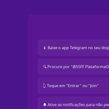
📱 Baixe o app Telegram no seu disp
🔍 Procure por "@55FF PlataformaOf
👆 Toque em "Entrar" ou "Join"
🔔 Ative as notificações para não p