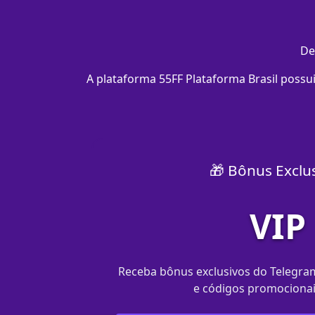
De
A plataforma 55FF Plataforma Brasil possu
🎁 Bônus Exclu
VIP
Receba bônus exclusivos do Telegra
e códigos promocionai