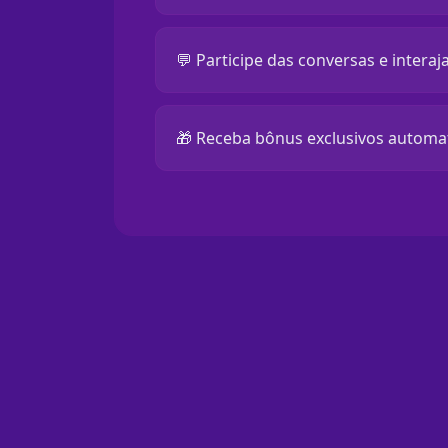
💬 Participe das conversas e interaj
🎁 Receba bônus exclusivos autom