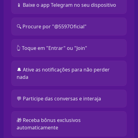
📱 Baixe o app Telegram no seu dispositivo
🔍 Procure por "@5597Oficial"
👆 Toque em "Entrar" ou "Join"
🔔 Ative as notificações para não perder
nada
💬 Participe das conversas e interaja
🎁 Receba bônus exclusivos
automaticamente