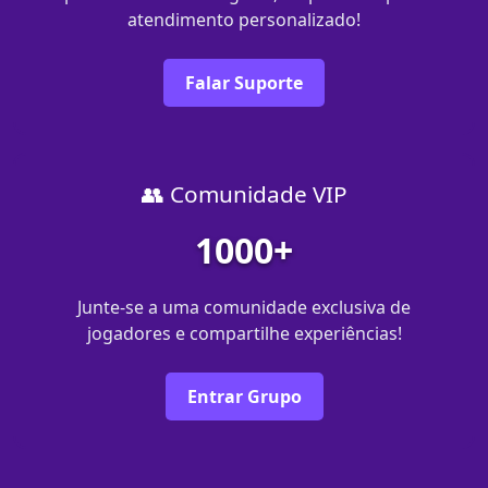
atendimento personalizado!
Falar Suporte
👥 Comunidade VIP
1000+
Junte-se a uma comunidade exclusiva de
jogadores e compartilhe experiências!
Entrar Grupo