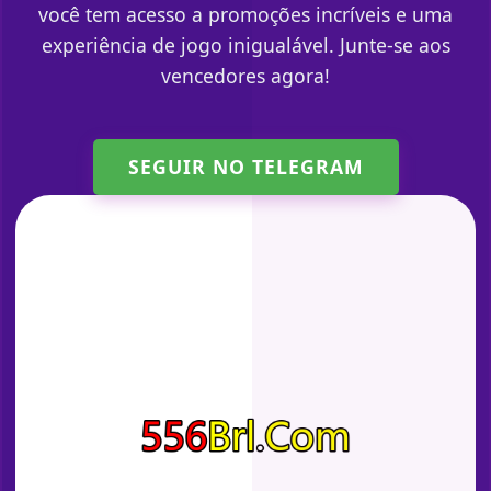
você tem acesso a promoções incríveis e uma
experiência de jogo inigualável. Junte-se aos
vencedores agora!
SEGUIR NO TELEGRAM