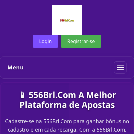
Login
Registrar-se
Menu
📱 556Brl.Com A Melhor
Plataforma de Apostas
Cadastre-se na 556Brl.Com para ganhar bônus no
cadastro e em cada recarga. Com a 556Brl.Com,