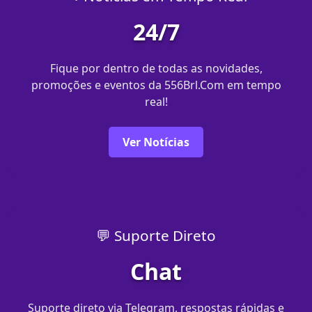
24/7
Fique por dentro de todas as novidades,
promoções e eventos da 556Brl.Com em tempo
real!
Ver Notícias
💬 Suporte Direto
Chat
Suporte direto via Telegram, respostas rápidas e