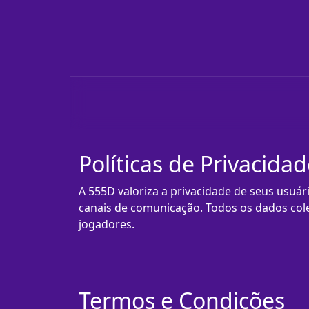
Políticas de Privacida
A 555D valoriza a privacidade de seus usuá
canais de comunicação. Todos os dados cole
jogadores.
Termos e Condições