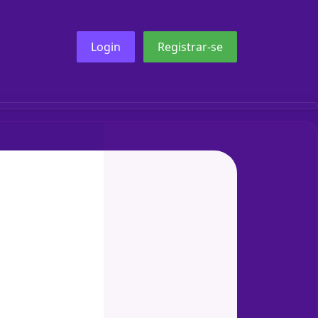
Login
Registrar-se