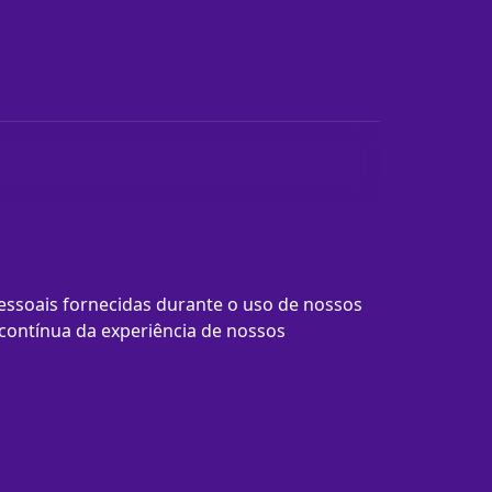
essoais fornecidas durante o uso de nossos
 contínua da experiência de nossos