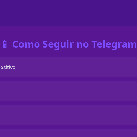
📱 Como Seguir no Telegram
ositivo