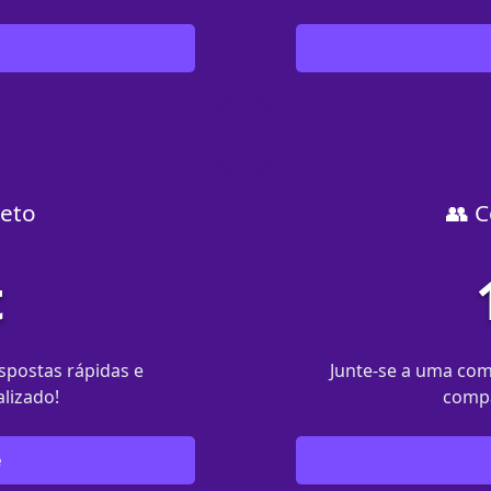
reto
👥 
t
espostas rápidas e
Junte-se a uma com
lizado!
compa
e