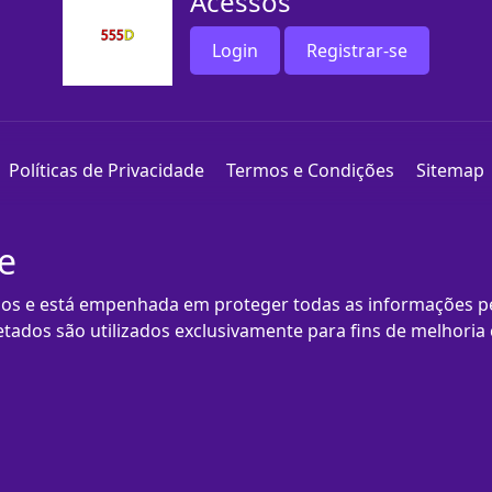
Acessos
Login
Registrar-se
Políticas de Privacidade
Termos e Condições
Sitemap
de
rios e está empenhada em proteger todas as informações p
tados são utilizados exclusivamente para fins de melhoria