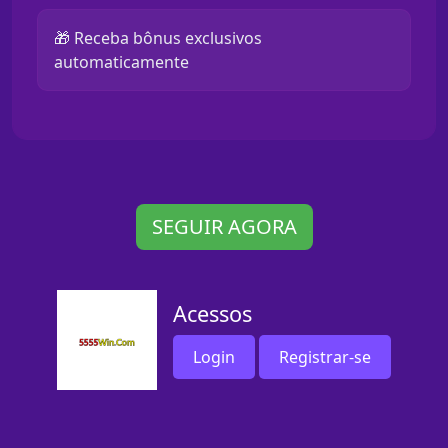
🎁 Receba bônus exclusivos
automaticamente
SEGUIR AGORA
Acessos
Login
Registrar-se