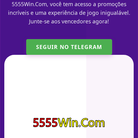
5555Win.Com, você tem acesso a promoções
incríveis e uma experiência de jogo inigualável.
Junte-se aos vencedores agora!
SEGUIR NO TELEGRAM