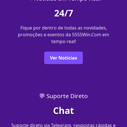
24/7
Fique por dentro de todas as novidades,
promoções e eventos da 5555Win.Com em
tempo real!
Ver Notícias
💬 Suporte Direto
Chat
Suporte direto via Telegram, respostas rápidas e