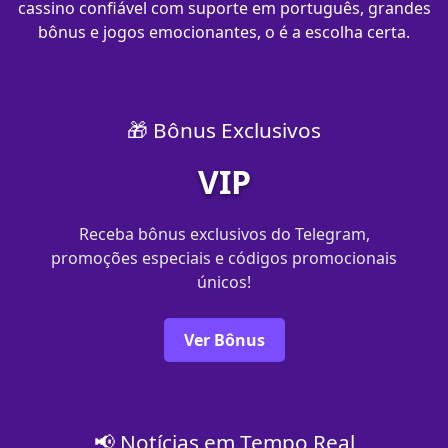
cassino confiável com suporte em português, grandes
bônus e jogos emocionantes, o é a escolha certa.
🎁 Bônus Exclusivos
VIP
Receba bônus exclusivos do Telegram,
promoções especiais e códigos promocionais
únicos!
Ver Bônus
📢 Notícias em Tempo Real