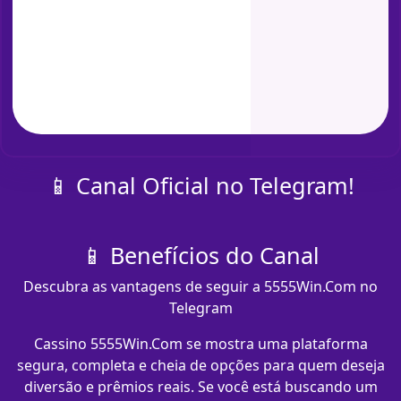
📱 Canal Oficial no Telegram!
📱 Benefícios do Canal
Descubra as vantagens de seguir a 5555Win.Com no
Telegram
Cassino 5555Win.Com se mostra uma plataforma
segura, completa e cheia de opções para quem deseja
diversão e prêmios reais. Se você está buscando um