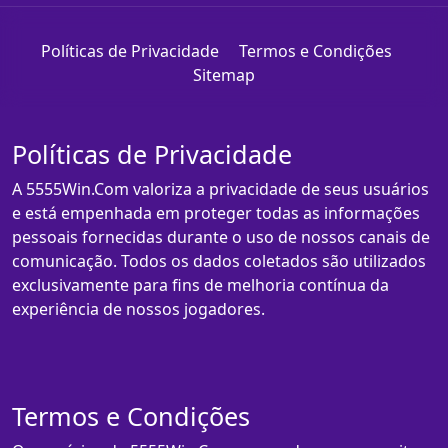
Políticas de Privacidade
Termos e Condições
Sitemap
Políticas de Privacidade
A 5555Win.Com valoriza a privacidade de seus usuários
e está empenhada em proteger todas as informações
pessoais fornecidas durante o uso de nossos canais de
comunicação. Todos os dados coletados são utilizados
exclusivamente para fins de melhoria contínua da
experiência de nossos jogadores.
Termos e Condições