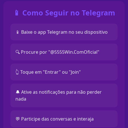
📱 Como Seguir no Telegram
📱 Baixe o app Telegram no seu dispositivo
🔍 Procure por "@5555Win.ComOficial"
👆 Toque em "Entrar" ou "Join"
🔔 Ative as notificações para não perder
nada
💬 Participe das conversas e interaja