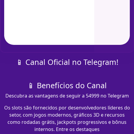
📱 Canal Oficial no Telegram!
📱 Benefícios do Canal
Descubra as vantagens de seguir a 54999 no Telegram
Os slots são fornecidos por desenvolvedores líderes do
setor, com jogos modernos, gráficos 3D e recursos
como rodadas grátis, jackpots progressivos e bônus
internos. Entre os destaques