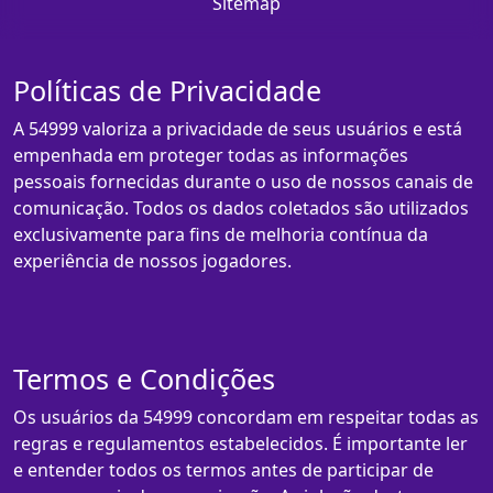
Sitemap
Políticas de Privacidade
A 54999 valoriza a privacidade de seus usuários e está
empenhada em proteger todas as informações
pessoais fornecidas durante o uso de nossos canais de
comunicação. Todos os dados coletados são utilizados
exclusivamente para fins de melhoria contínua da
experiência de nossos jogadores.
Termos e Condições
Os usuários da 54999 concordam em respeitar todas as
regras e regulamentos estabelecidos. É importante ler
e entender todos os termos antes de participar de