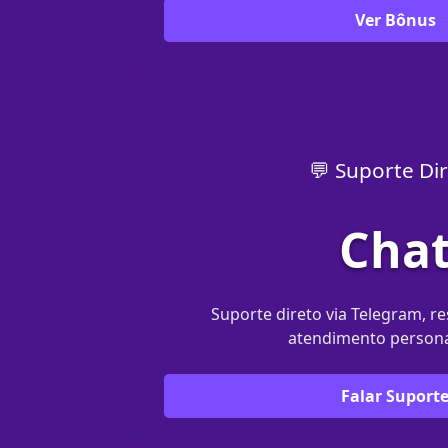
Ver Bônus
💬 Suporte Di
Cha
Suporte direto via Telegram, r
atendimento persona
Falar Suport