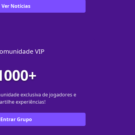
Ver Notícias
Comunidade VIP
1000+
unidade exclusiva de jogadores e
rtilhe experiências!
Entrar Grupo