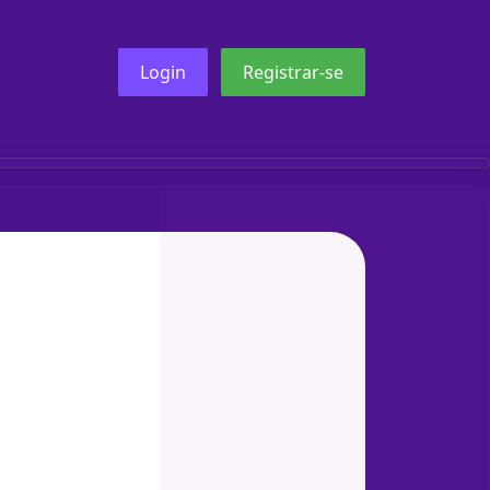
Login
Registrar-se