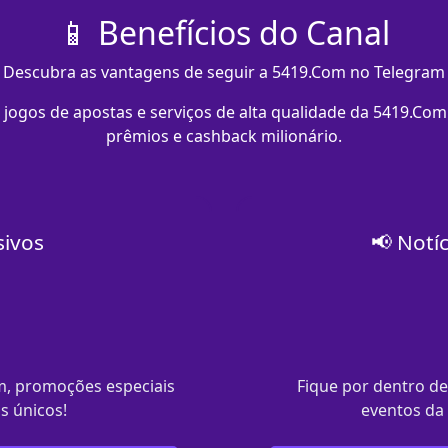
📱 Benefícios do Canal
Descubra as vantagens de seguir a 5419.Com no Telegram
gos de apostas e serviços de alta qualidade da 5419.Com Br
prêmios e cashback milionário.
sivos
📢 Notí
m, promoções especiais
Fique por dentro d
s únicos!
eventos da