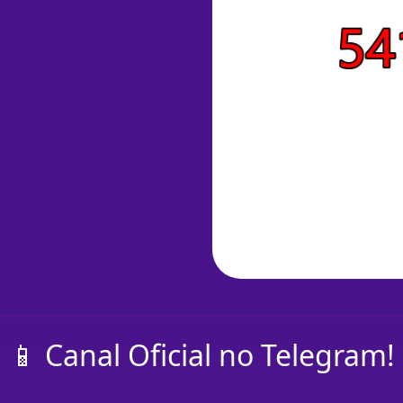
📱 Canal Oficial no Telegram!