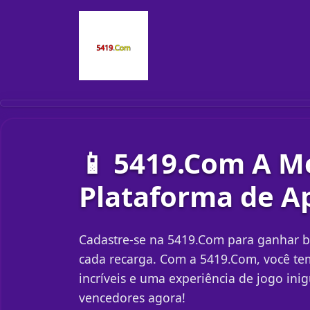
📱 5419.Com A M
Plataforma de A
Cadastre-se na 5419.Com para ganhar 
cada recarga. Com a 5419.Com, você t
incríveis e uma experiência de jogo inig
vencedores agora!