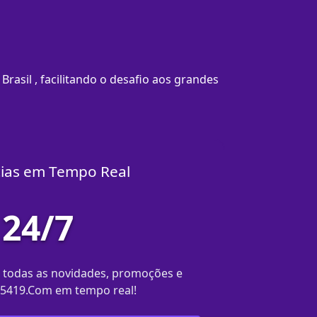
asil , facilitando o desafio aos grandes
cias em Tempo Real
24/7
e todas as novidades, promoções e
 5419.Com em tempo real!