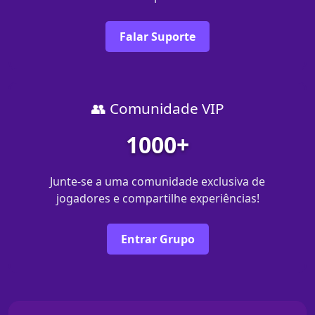
Falar Suporte
👥 Comunidade VIP
1000+
Junte-se a uma comunidade exclusiva de
jogadores e compartilhe experiências!
Entrar Grupo