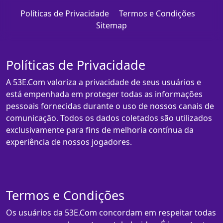
Políticas de Privacidade
Termos e Condições
Sitemap
Políticas de Privacidade
A 53E.Com valoriza a privacidade de seus usuários e
está empenhada em proteger todas as informações
pessoais fornecidas durante o uso de nossos canais de
comunicação. Todos os dados coletados são utilizados
exclusivamente para fins de melhoria contínua da
experiência de nossos jogadores.
Termos e Condições
Os usuários da 53E.Com concordam em respeitar todas