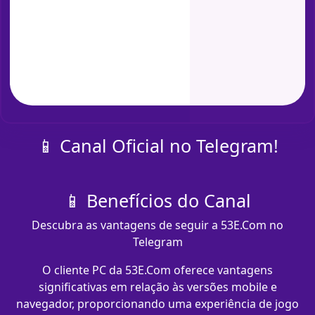
📱 Canal Oficial no Telegram!
📱 Benefícios do Canal
Descubra as vantagens de seguir a 53E.Com no
Telegram
O cliente PC da 53E.Com oferece vantagens
significativas em relação às versões mobile e
navegador, proporcionando uma experiência de jogo