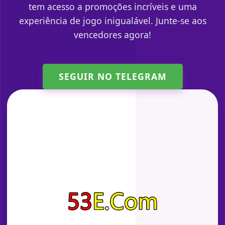
tem acesso a promoções incríveis e uma
experiência de jogo inigualável. Junte-se aos
vencedores agora!
SEGUIR NO TELEGRAM