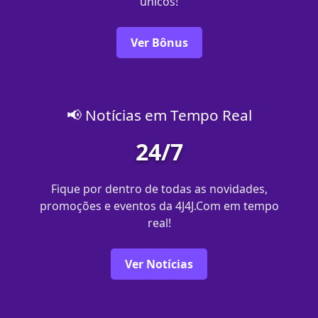
únicos!
Ver Bônus
📢 Notícias em Tempo Real
24/7
Fique por dentro de todas as novidades,
promoções e eventos da 4J4J.Com em tempo
real!
Ver Notícias