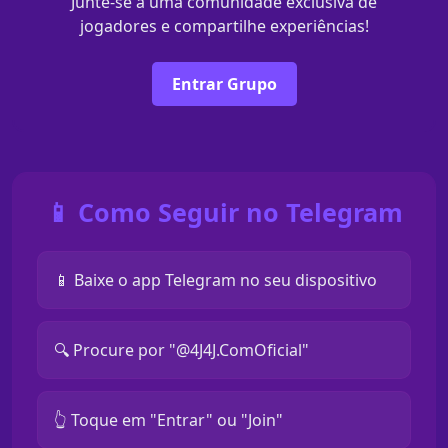
Junte-se a uma comunidade exclusiva de
jogadores e compartilhe experiências!
Entrar Grupo
📱 Como Seguir no Telegram
📱 Baixe o app Telegram no seu dispositivo
🔍 Procure por "@4J4J.ComOficial"
👆 Toque em "Entrar" ou "Join"