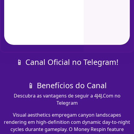
📱 Canal Oficial no Telegram!
📱 Benefícios do Canal
Descubra as vantagens de seguir a 4J4J.Com no
Telegram
Visual aesthetics empregam canyon landscapes
rendering em high-definition com dynamic day-to-night
cycles durante gameplay. O Money Respin feature