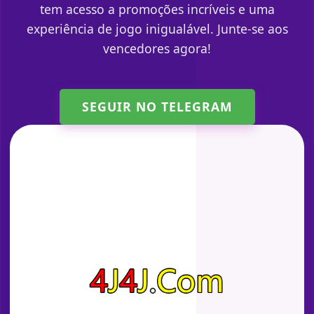
tem acesso a promoções incríveis e uma
experiência de jogo inigualável. Junte-se aos
vencedores agora!
SEGUIR NO TELEGRAM