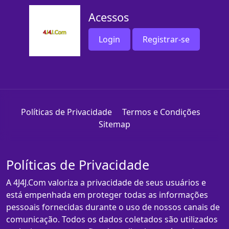
Acessos
Login
Registrar-se
Políticas de Privacidade
Termos e Condições
Sitemap
Políticas de Privacidade
A 4J4J.Com valoriza a privacidade de seus usuários e
está empenhada em proteger todas as informações
pessoais fornecidas durante o uso de nossos canais de
comunicação. Todos os dados coletados são utilizados