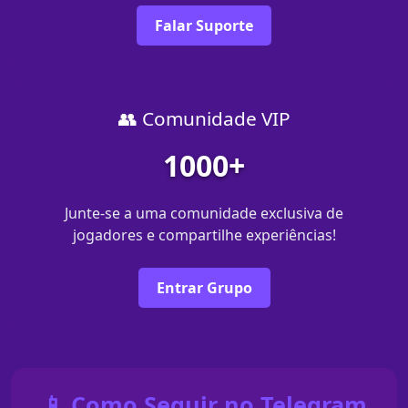
Falar Suporte
👥 Comunidade VIP
1000+
Junte-se a uma comunidade exclusiva de
jogadores e compartilhe experiências!
Entrar Grupo
📱 Como Seguir no Telegram