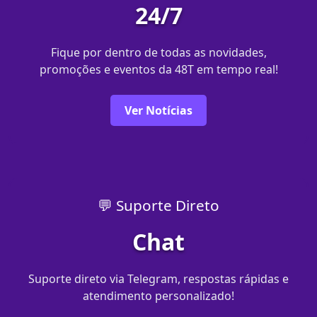
24/7
Fique por dentro de todas as novidades,
promoções e eventos da 48T em tempo real!
Ver Notícias
💬 Suporte Direto
Chat
Suporte direto via Telegram, respostas rápidas e
atendimento personalizado!