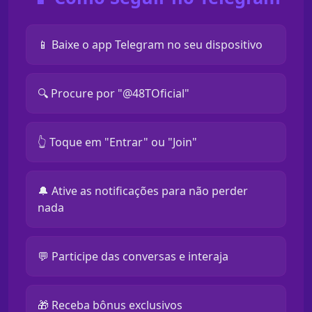
📱 Baixe o app Telegram no seu dispositivo
🔍 Procure por "@48TOficial"
👆 Toque em "Entrar" ou "Join"
🔔 Ative as notificações para não perder
nada
💬 Participe das conversas e interaja
🎁 Receba bônus exclusivos