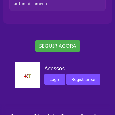
automaticamente
SEGUIR AGORA
Acessos
Login
Registrar-se