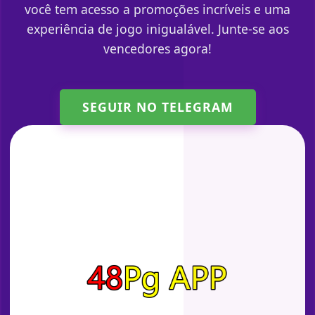
você tem acesso a promoções incríveis e uma
experiência de jogo inigualável. Junte-se aos
vencedores agora!
SEGUIR NO TELEGRAM