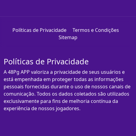
Políticas de Privacidade
Termos e Condições
Sitemap
Políticas de Privacidade
A 48Pg APP valoriza a privacidade de seus usuários e
está empenhada em proteger todas as informações
pessoais fornecidas durante o uso de nossos canais de
comunicação. Todos os dados coletados são utilizados
exclusivamente para fins de melhoria contínua da
experiência de nossos jogadores.