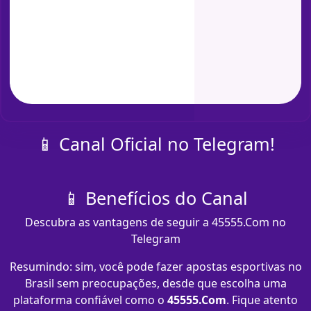
📱 Canal Oficial no Telegram!
📱 Benefícios do Canal
Descubra as vantagens de seguir a 45555.Com no
Telegram
Resumindo: sim, você pode fazer apostas esportivas no
Brasil sem preocupações, desde que escolha uma
plataforma confiável como o
45555.Com
. Fique atento