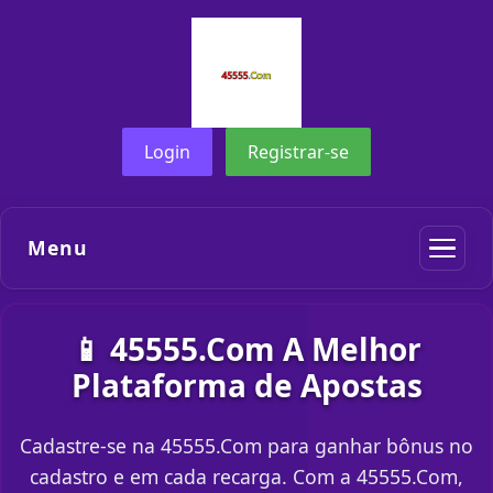
Login
Registrar-se
Menu
📱 45555.Com A Melhor
Plataforma de Apostas
Cadastre-se na 45555.Com para ganhar bônus no
cadastro e em cada recarga. Com a 45555.Com,