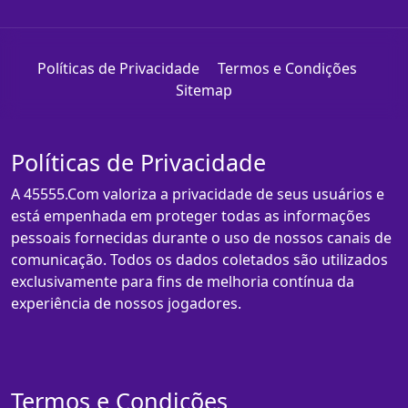
Políticas de Privacidade
Termos e Condições
Sitemap
Políticas de Privacidade
A 45555.Com valoriza a privacidade de seus usuários e
está empenhada em proteger todas as informações
pessoais fornecidas durante o uso de nossos canais de
comunicação. Todos os dados coletados são utilizados
exclusivamente para fins de melhoria contínua da
experiência de nossos jogadores.
Termos e Condições