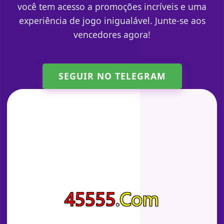
você tem acesso a promoções incríveis e uma
experiência de jogo inigualável. Junte-se aos
vencedores agora!
SEGUIR NO TELEGRAM