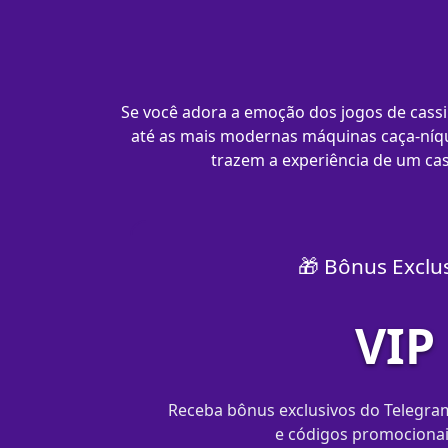
Se você adora a emoção dos jogos de cass
até as mais modernas máquinas caça-níque
trazem a experiência de um cas
🎁 Bônus Exclu
VIP
Receba bônus exclusivos do Telegra
e códigos promocionai