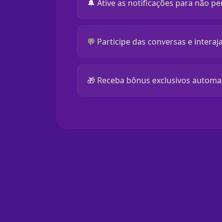
🔔 Ative as notificações para não p
💬 Participe das conversas e interaj
🎁 Receba bônus exclusivos autom