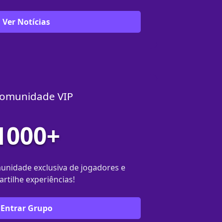
Ver Notícias
Comunidade VIP
1000+
unidade exclusiva de jogadores e
rtilhe experiências!
Entrar Grupo