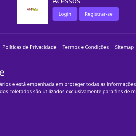
Acessos
Login
Registrar-se
Políticas de Privacidade
Termos e Condições
Sitemap
de
uários e está empenhada em proteger todas as informações
os coletados são utilizados exclusivamente para fins de m