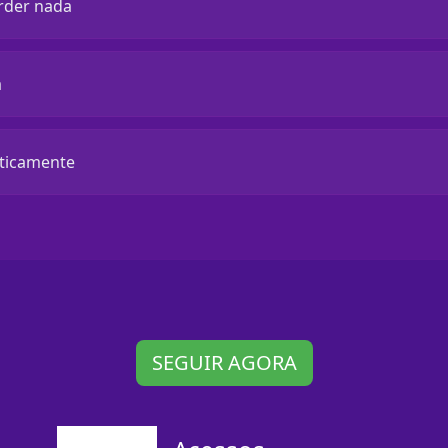
erder nada
a
aticamente
SEGUIR AGORA