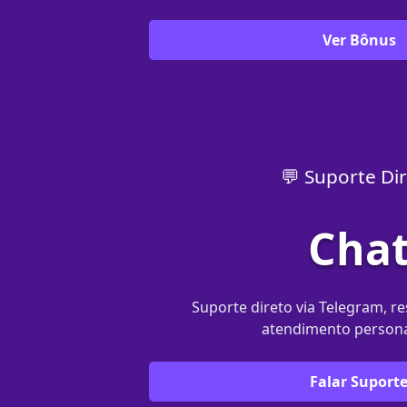
Ver Bônus
💬 Suporte Di
Cha
Suporte direto via Telegram, r
atendimento persona
Falar Suport