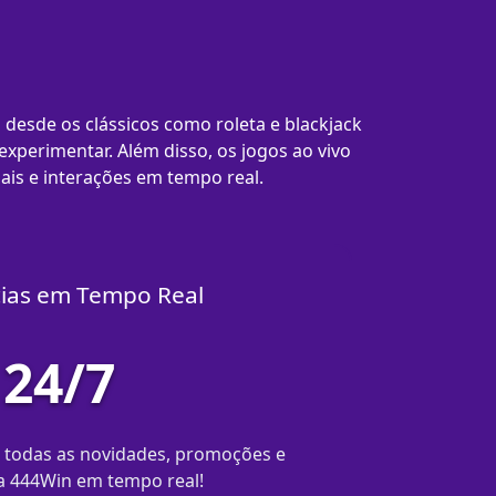
 desde os clássicos como roleta e blackjack
xperimentar. Além disso, os jogos ao vivo
ais e interações em tempo real.
cias em Tempo Real
24/7
e todas as novidades, promoções e
a 444Win em tempo real!