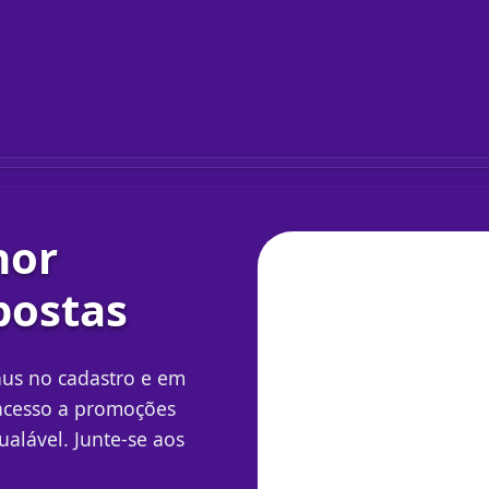
hor
postas
us no cadastro e em
acesso a promoções
ualável. Junte-se aos