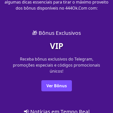
algumas dicas essenciais para tirar o máximo proveito
dos bônus disponíveis no 444Ok.Com com​:
🎁 Bônus Exclusivos
VIP
Receba bônus exclusivos do Telegram,
promoções especiais e códigos promocionais
únicos!
Ver Bônus
📢 Notícias em Tempo Real