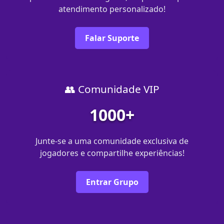
atendimento personalizado!
Falar Suporte
👥 Comunidade VIP
1000+
Junte-se a uma comunidade exclusiva de
jogadores e compartilhe experiências!
Entrar Grupo