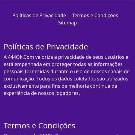
Políticas de Privacidade
Termos e Condições
Sitemap
Políticas de Privacidade
A 444Ok.Com valoriza a privacidade de seus usuários e
está empenhada em proteger todas as informações
pessoais fornecidas durante o uso de nossos canais de
comunicação. Todos os dados coletados são utilizados
exclusivamente para fins de melhoria contínua da
experiência de nossos jogadores.
Termos e Condições