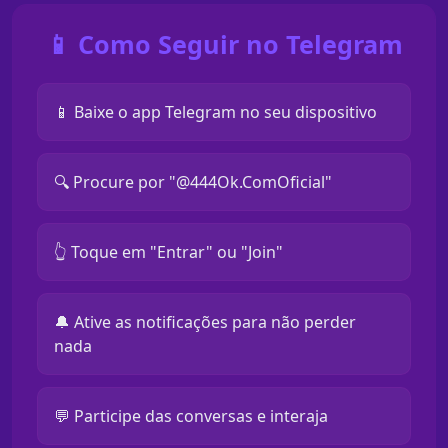
📱 Como Seguir no Telegram
📱 Baixe o app Telegram no seu dispositivo
🔍 Procure por "@444Ok.ComOficial"
👆 Toque em "Entrar" ou "Join"
🔔 Ative as notificações para não perder
nada
💬 Participe das conversas e interaja