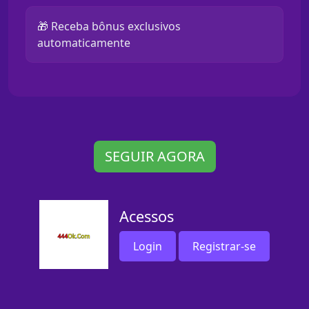
🎁 Receba bônus exclusivos
automaticamente
SEGUIR AGORA
Acessos
Login
Registrar-se