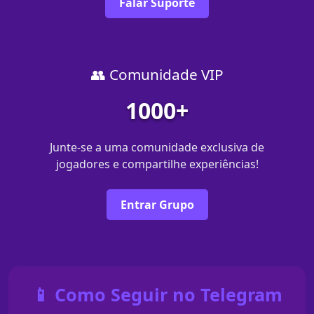
Falar Suporte
👥 Comunidade VIP
1000+
Junte-se a uma comunidade exclusiva de
jogadores e compartilhe experiências!
Entrar Grupo
📱 Como Seguir no Telegram