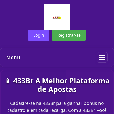
Login
Registrar-se
Menu
📱 433Br A Melhor Plataforma
de Apostas
Cadastre-se na 433Br para ganhar bônus no
cadastro e em cada recarga. Com a 433Br, você