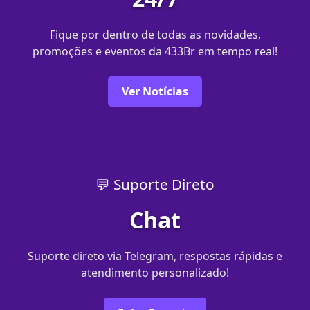
Fique por dentro de todas as novidades,
promoções e eventos da 433Br em tempo real!
Ver Notícias
💬 Suporte Direto
Chat
Suporte direto via Telegram, respostas rápidas e
atendimento personalizado!