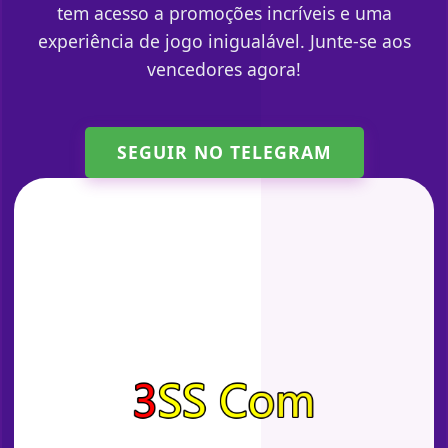
tem acesso a promoções incríveis e uma
experiência de jogo inigualável. Junte-se aos
vencedores agora!
SEGUIR NO TELEGRAM