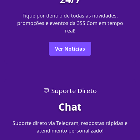
Fique por dentro de todas as novidades,
promoções e eventos da 3SS Com em tempo
real!
Ver Notícias
💬 Suporte Direto
Chat
Suporte direto via Telegram, respostas rápidas e
atendimento personalizado!