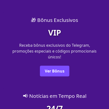
🎁 Bônus Exclusivos
VIP
Receba bônus exclusivos do Telegram,
promoções especiais e códigos promocionais
únicos!
Ver Bônus
📢 Notícias em Tempo Real
24/7