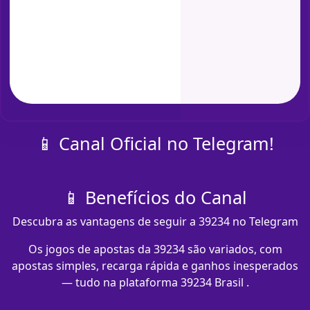
📱 Canal Oficial no Telegram!
📱 Benefícios do Canal
Descubra as vantagens de seguir a 39234 no Telegram
Os jogos de apostas da 39234 são variados, com
apostas simples, recarga rápida e ganhos inesperados
— tudo na plataforma 39234 Brasil .