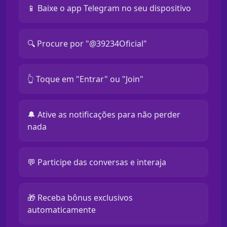
📱 Baixe o app Telegram no seu dispositivo
🔍 Procure por "@39234Oficial"
👆 Toque em "Entrar" ou "Join"
🔔 Ative as notificações para não perder
nada
💬 Participe das conversas e interaja
🎁 Receba bônus exclusivos
automaticamente