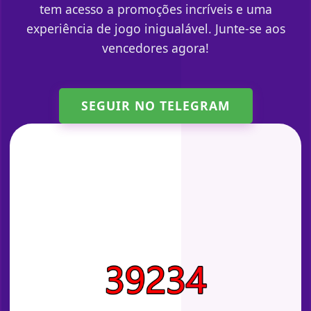
tem acesso a promoções incríveis e uma
experiência de jogo inigualável. Junte-se aos
vencedores agora!
SEGUIR NO TELEGRAM