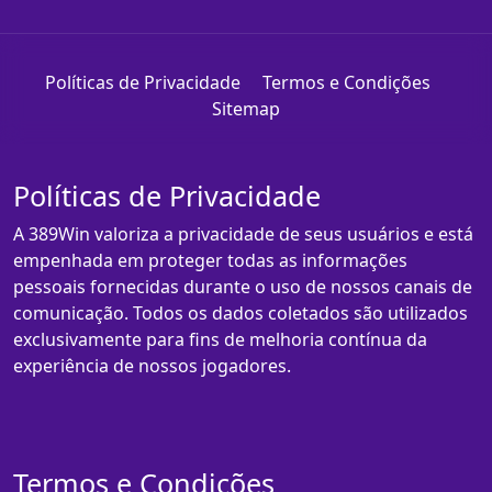
Políticas de Privacidade
Termos e Condições
Sitemap
Políticas de Privacidade
A 389Win valoriza a privacidade de seus usuários e está
empenhada em proteger todas as informações
pessoais fornecidas durante o uso de nossos canais de
comunicação. Todos os dados coletados são utilizados
exclusivamente para fins de melhoria contínua da
experiência de nossos jogadores.
Termos e Condições