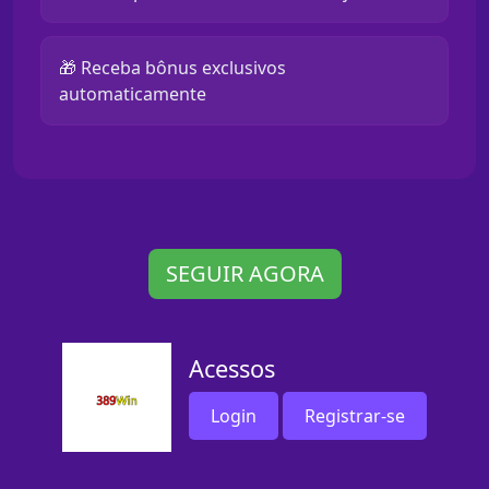
🎁 Receba bônus exclusivos
automaticamente
SEGUIR AGORA
Acessos
Login
Registrar-se