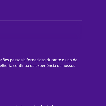
ções pessoais fornecidas durante o uso de
elhoria contínua da experiência de nossos