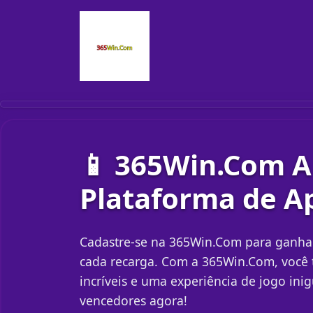
📱 365Win.Com A
Plataforma de A
Cadastre-se na 365Win.Com para ganha
cada recarga. Com a 365Win.Com, você
incríveis e uma experiência de jogo inig
vencedores agora!