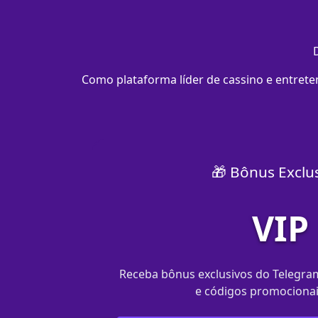
Como plataforma líder de cassino e entret
🎁 Bônus Exclu
VIP
Receba bônus exclusivos do Telegra
e códigos promocionai