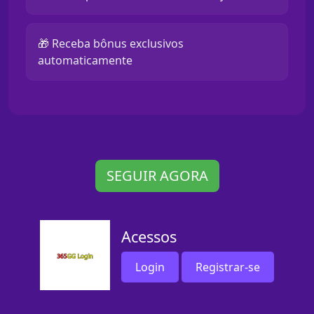
🎁 Receba bônus exclusivos
automaticamente
SEGUIR AGORA
Acessos
Login
Registrar-se