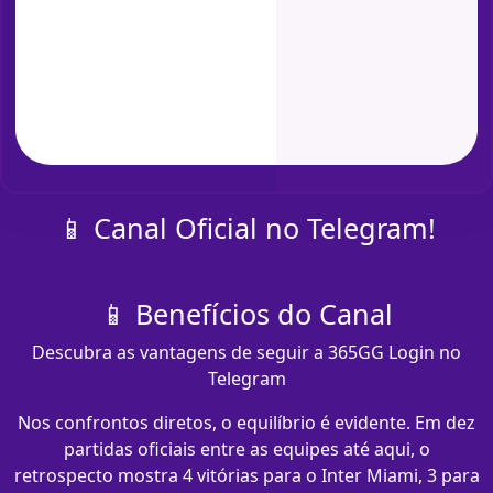
📱 Canal Oficial no Telegram!
📱 Benefícios do Canal
Descubra as vantagens de seguir a 365GG Login no
Telegram
Nos confrontos diretos, o equilíbrio é evidente. Em dez
partidas oficiais entre as equipes até aqui, o
retrospecto mostra 4 vitórias para o Inter Miami, 3 para