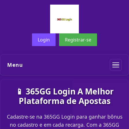
Login
Registrar-se
Menu
📱 365GG Login A Melhor
Plataforma de Apostas
Cadastre-se na 365GG Login para ganhar bônus
no cadastro e em cada recarga. Com a 365GG