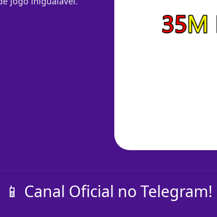
e jogo inigualável.
📱 Canal Oficial no Telegram!