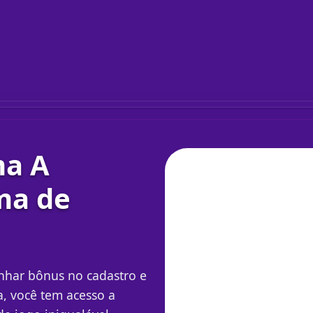
ma A
ma de
nhar bônus no cadastro e
, você tem acesso a