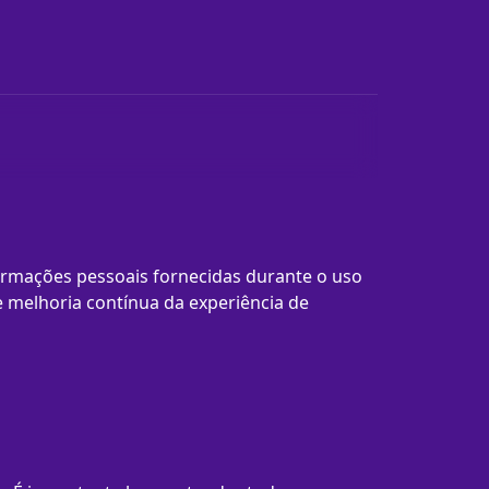
ormações pessoais fornecidas durante o uso
e melhoria contínua da experiência de