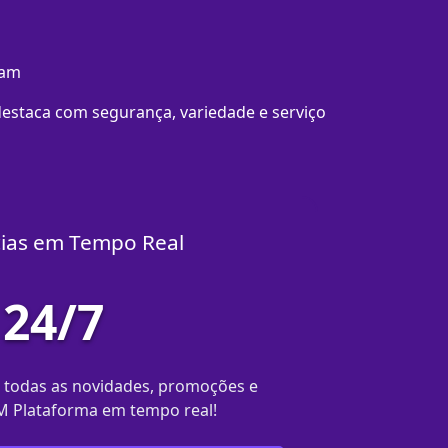
ram
destaca com segurança, variedade e serviço
cias em Tempo Real
24/7
e todas as novidades, promoções e
M Plataforma em tempo real!