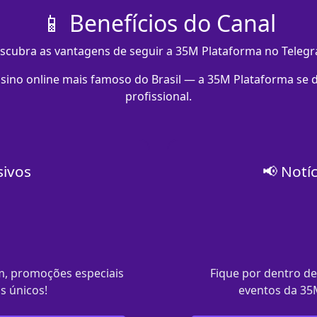
📱 Benefícios do Canal
scubra as vantagens de seguir a 35M Plataforma no Teleg
ssino online mais famoso do Brasil — a 35M Plataforma se 
profissional.
sivos
📢 Notí
m, promoções especiais
Fique por dentro d
s únicos!
eventos da 35