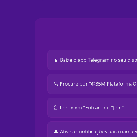
📱 Baixe o app Telegram no seu disp
🔍 Procure por "@35M PlataformaOf
👆 Toque em "Entrar" ou "Join"
🔔 Ative as notificações para não p