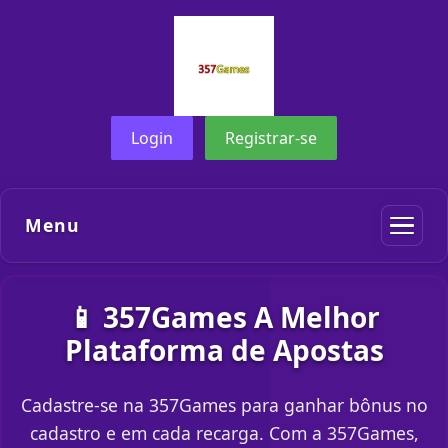
Login
Registrar-se
Menu
📱 357Games A Melhor
Plataforma de Apostas
Cadastre-se na 357Games para ganhar bônus no
cadastro e em cada recarga. Com a 357Games,