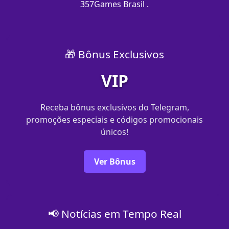
357Games Brasil .
🎁 Bônus Exclusivos
VIP
Receba bônus exclusivos do Telegram,
promoções especiais e códigos promocionais
únicos!
Ver Bônus
📢 Notícias em Tempo Real