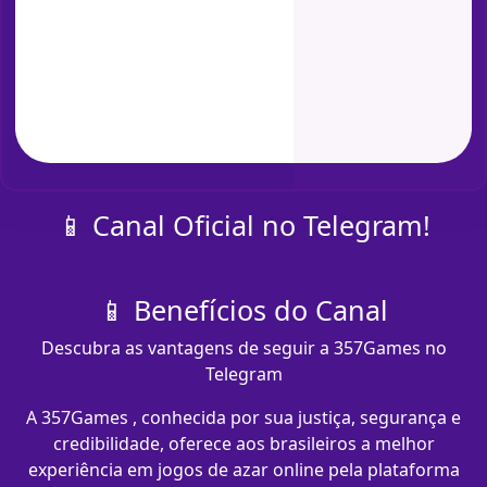
📱 Canal Oficial no Telegram!
📱 Benefícios do Canal
Descubra as vantagens de seguir a 357Games no
Telegram
A 357Games , conhecida por sua justiça, segurança e
credibilidade, oferece aos brasileiros a melhor
experiência em jogos de azar online pela plataforma