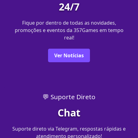
24/7
Fique por dentro de todas as novidades,
promoções e eventos da 357Games em tempo
real!
Ver Notícias
💬 Suporte Direto
Chat
Suporte direto via Telegram, respostas rápidas e
atendimento personalizado!