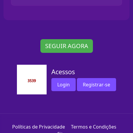
SEGUIR AGORA
Acessos
Login
Registrar-se
Políticas de Privacidade
Termos e Condições