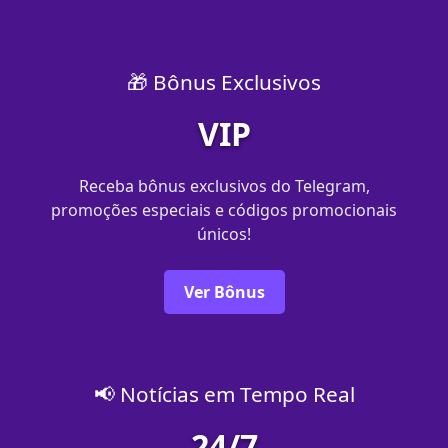
🎁 Bônus Exclusivos
VIP
Receba bônus exclusivos do Telegram,
promoções especiais e códigos promocionais
únicos!
Ver Bônus
📢 Notícias em Tempo Real
24/7