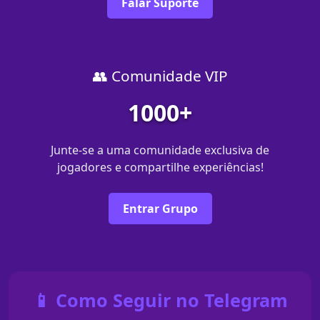
Falar Suporte
👥 Comunidade VIP
1000+
Junte-se a uma comunidade exclusiva de
jogadores e compartilhe experiências!
Entrar Grupo
📱 Como Seguir no Telegram