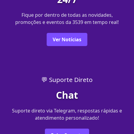
Fique por dentro de todas as novidades,
promoções e eventos da 3539 em tempo real!
Ver Notícias
💬 Suporte Direto
Chat
Suporte direto via Telegram, respostas rápidas e
atendimento personalizado!