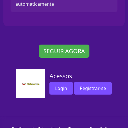
automaticamente
SEGUIR AGORA
Acessos
Login
Registrar-se