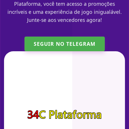
Plataforma, você tem acesso a promoções
incríveis e uma experiência de jogo inigualável.
Junte-se aos vencedores agora!
SEGUIR NO TELEGRAM