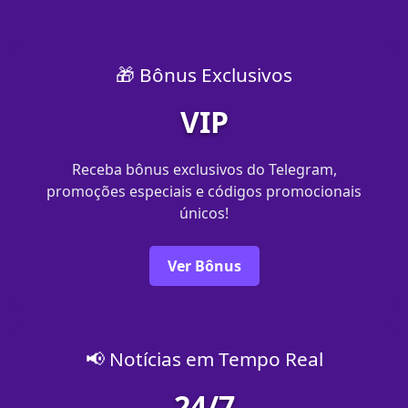
🎁 Bônus Exclusivos
VIP
Receba bônus exclusivos do Telegram,
promoções especiais e códigos promocionais
únicos!
Ver Bônus
📢 Notícias em Tempo Real
24/7