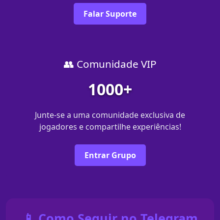
Falar Suporte
👥 Comunidade VIP
1000+
Junte-se a uma comunidade exclusiva de
jogadores e compartilhe experiências!
Entrar Grupo
📱 Como Seguir no Telegram