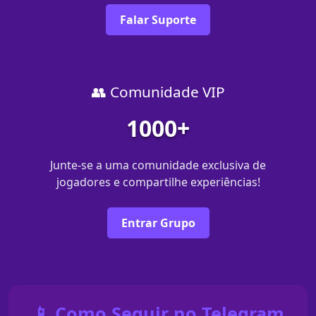
Falar Suporte
👥 Comunidade VIP
1000+
Junte-se a uma comunidade exclusiva de
jogadores e compartilhe experiências!
Entrar Grupo
📱 Como Seguir no Telegram