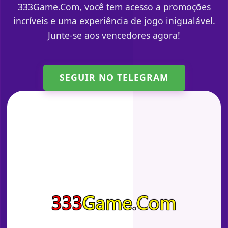
333Game.Com, você tem acesso a promoções
incríveis e uma experiência de jogo inigualável.
Junte-se aos vencedores agora!
SEGUIR NO TELEGRAM