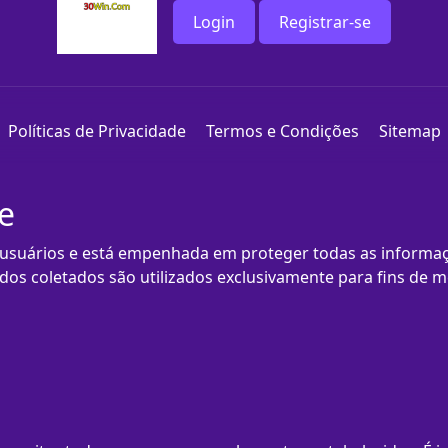
Login
Registrar-se
Políticas de Privacidade
Termos e Condições
Sitemap
de
s usuários e está empenhada em proteger todas as informaç
os coletados são utilizados exclusivamente para fins de m