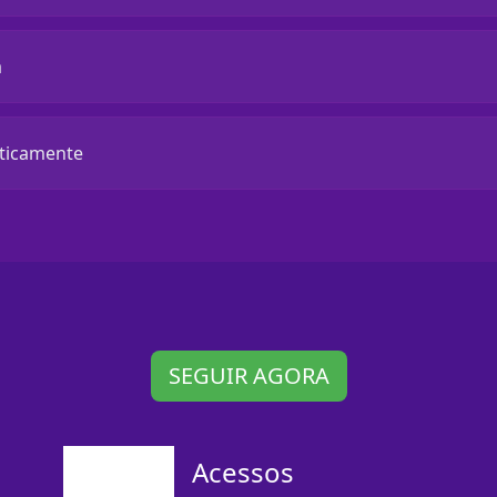
a
aticamente
SEGUIR AGORA
Acessos