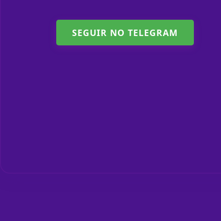
SEGUIR NO TELEGRAM