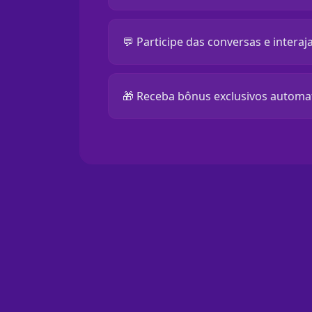
💬 Participe das conversas e interaj
🎁 Receba bônus exclusivos autom