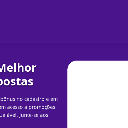
Melhor
postas
 bônus no cadastro e em
tem acesso a promoções
ualável. Junte-se aos