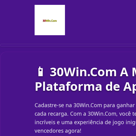
📱 30Win.Com A 
Plataforma de A
Cadastre-se na 30Win.Com para ganhar
cada recarga. Com a 30Win.Com, você 
incríveis e uma experiência de jogo inig
vencedores agora!