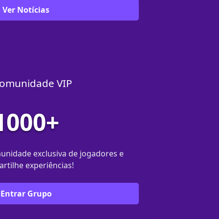
Ver Notícias
Comunidade VIP
1000+
unidade exclusiva de jogadores e
rtilhe experiências!
Entrar Grupo