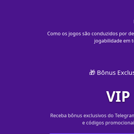
Como os jogos são conduzidos por de
jogabilidade em t
🎁 Bônus Exclu
VIP
Receba bônus exclusivos do Telegra
e códigos promocionai