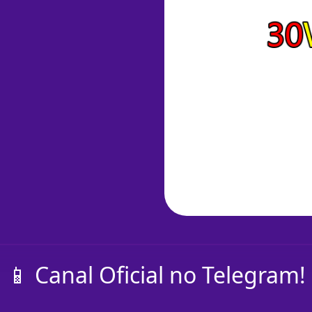
📱 Canal Oficial no Telegram!