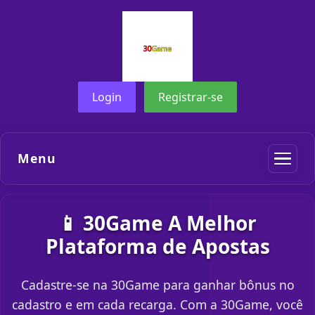
Login
Registrar-se
Menu
📱 30Game A Melhor
Plataforma de Apostas
Cadastre-se na 30Game para ganhar bônus no
cadastro e em cada recarga. Com a 30Game, você