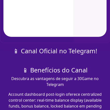
📱 Canal Oficial no Telegram!
📱 Benefícios do Canal
Descubra as vantagens de seguir a 30Game no
Telegram
Account dashboard post-login oferece centralized
control center: real-time balance display (available
funds, bonus balance, locked balance em pending