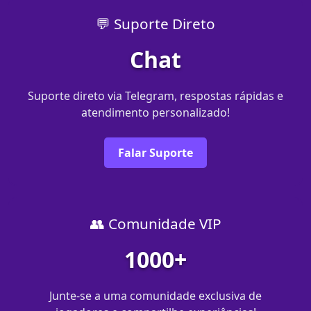
💬 Suporte Direto
Chat
Suporte direto via Telegram, respostas rápidas e
atendimento personalizado!
Falar Suporte
👥 Comunidade VIP
1000+
Junte-se a uma comunidade exclusiva de