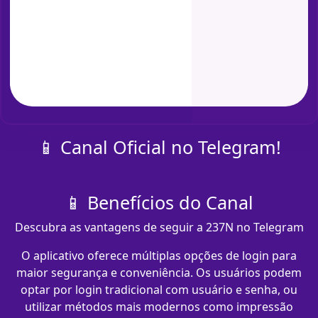
📱 Canal Oficial no Telegram!
📱 Benefícios do Canal
Descubra as vantagens de seguir a 237N no Telegram
O aplicativo oferece múltiplas opções de login para
maior segurança e conveniência. Os usuários podem
optar por login tradicional com usuário e senha, ou
utilizar métodos mais modernos como impressão