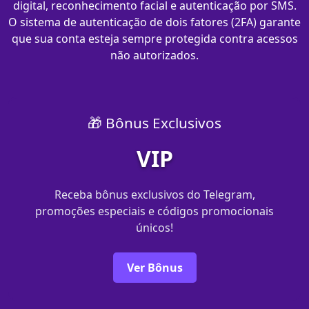
digital, reconhecimento facial e autenticação por SMS.
O sistema de autenticação de dois fatores (2FA) garante
que sua conta esteja sempre protegida contra acessos
não autorizados.
🎁 Bônus Exclusivos
VIP
Receba bônus exclusivos do Telegram,
promoções especiais e códigos promocionais
únicos!
Ver Bônus