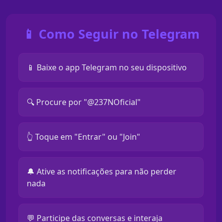
📱 Como Seguir no Telegram
📱 Baixe o app Telegram no seu dispositivo
🔍 Procure por "@237NOficial"
👆 Toque em "Entrar" ou "Join"
🔔 Ative as notificações para não perder
nada
💬 Participe das conversas e interaja