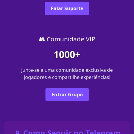
Falar Suporte
👥 Comunidade VIP
1000+
Junte-se a uma comunidade exclusiva de
jogadores e compartilhe experiências!
Entrar Grupo
📱 Como Seguir no Telegram