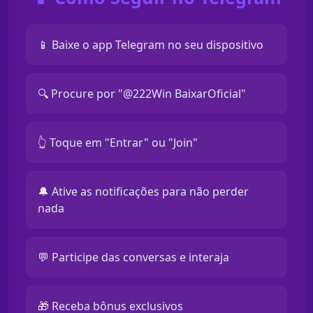
📱 Baixe o app Telegram no seu dispositivo
🔍 Procure por "@222Win BaixarOficial"
👆 Toque em "Entrar" ou "Join"
🔔 Ative as notificações para não perder
nada
💬 Participe das conversas e interaja
🎁 Receba bônus exclusivos