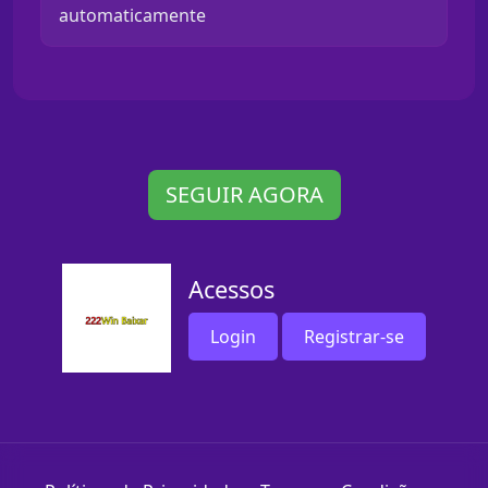
automaticamente
SEGUIR AGORA
Acessos
Login
Registrar-se