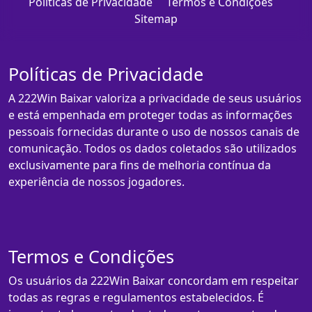
Políticas de Privacidade
Termos e Condições
Sitemap
Políticas de Privacidade
A 222Win Baixar valoriza a privacidade de seus usuários
e está empenhada em proteger todas as informações
pessoais fornecidas durante o uso de nossos canais de
comunicação. Todos os dados coletados são utilizados
exclusivamente para fins de melhoria contínua da
experiência de nossos jogadores.
Termos e Condições
Os usuários da 222Win Baixar concordam em respeitar
todas as regras e regulamentos estabelecidos. É