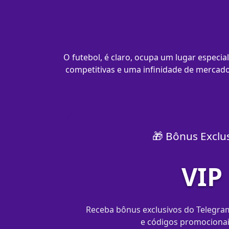
O futebol, é claro, ocupa um lugar especia
competitivas e uma infinidade de mercado
🎁 Bônus Exclu
VIP
Receba bônus exclusivos do Telegra
e códigos promocionai