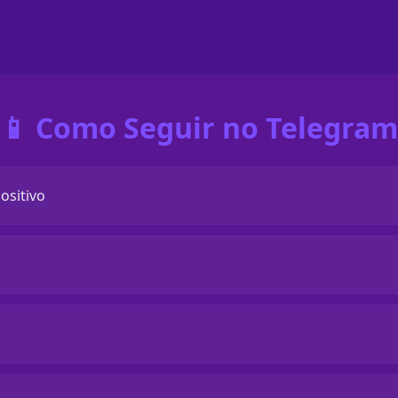
📱 Como Seguir no Telegram
ositivo