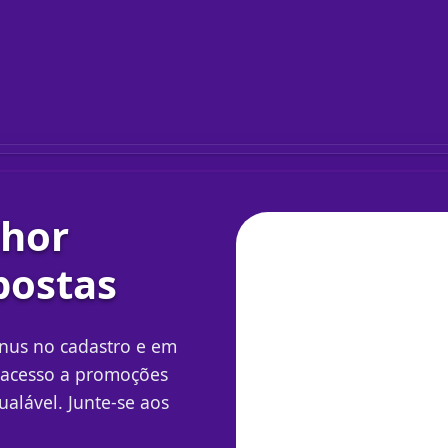
lhor
postas
nus no cadastro e em
 acesso a promoções
ualável. Junte-se aos