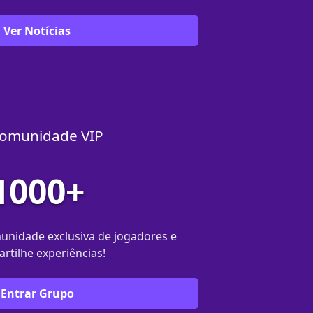
Ver Notícias
Comunidade VIP
1000+
unidade exclusiva de jogadores e
rtilhe experiências!
Entrar Grupo