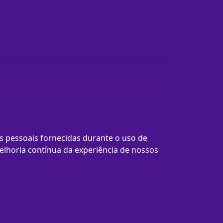
s pessoais fornecidas durante o uso de
elhoria contínua da experiência de nossos