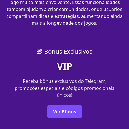
jogo muito mais envolvente. Essas funcionalidades
também ajudam a criar comunidades, onde usuários
compartilham dicas e estratégias, aumentando ainda
mais a longevidade dos jogos.
🎁 Bônus Exclusivos
VIP
Receba bônus exclusivos do Telegram,
promoções especiais e códigos promocionais
únicos!
Ver Bônus