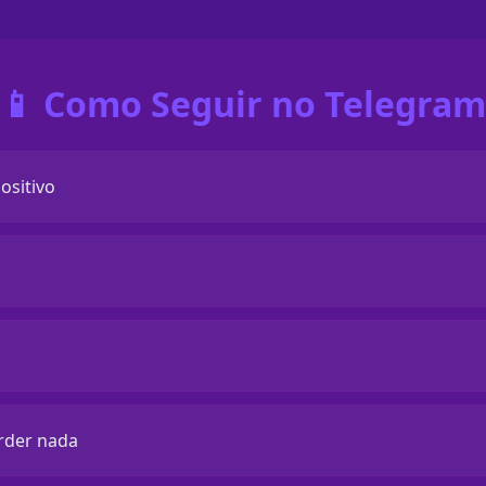
📱 Como Seguir no Telegram
ositivo
erder nada