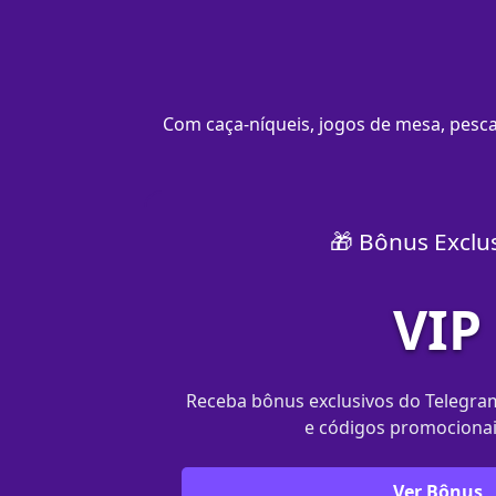
Com caça-níqueis, jogos de mesa, pesca
🎁 Bônus Exclu
VIP
Receba bônus exclusivos do Telegra
e códigos promocionai
Ver Bônus