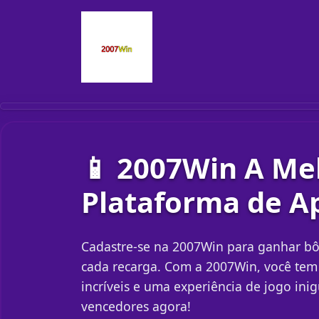
📱 2007Win A Me
Plataforma de A
Cadastre-se na 2007Win para ganhar bô
cada recarga. Com a 2007Win, você tem
incríveis e uma experiência de jogo inig
vencedores agora!