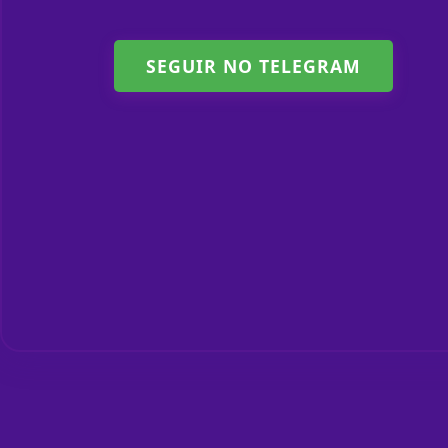
SEGUIR NO TELEGRAM