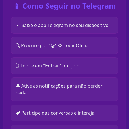
📱 Como Seguir no Telegram
📱 Baixe o app Telegram no seu dispositivo
🔍 Procure por "@1XX LoginOficial"
👆 Toque em "Entrar" ou "Join"
🔔 Ative as notificações para não perder
nada
💬 Participe das conversas e interaja