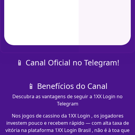
📱 Canal Oficial no Telegram!
📱 Benefícios do Canal
Descubra as vantagens de seguir a 1XX Login no
Telegram
Nos jogos de cassino da 1XX Login , os jogadores
investem pouco e recebem rápido — com alta taxa de
vitória na plataforma 1XX Login Brasil , não é à toa que