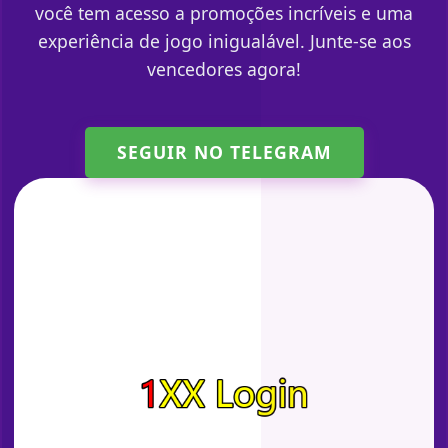
você tem acesso a promoções incríveis e uma
experiência de jogo inigualável. Junte-se aos
vencedores agora!
SEGUIR NO TELEGRAM