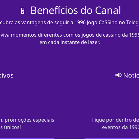
📱 Benefícios do Canal
cubra as vantagens de seguir a 1996 Jogo CaSSino no Tele
 e viva momentos diferentes com os jogos de cassino da 19
em cada instante de lazer.
sivos
📢 Notí
m, promoções especiais
Fique por dentro d
s únicos!
eventos da 199