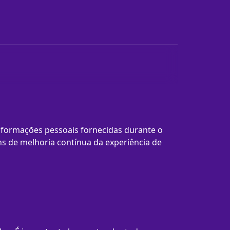
informações pessoais fornecidas durante o
ns de melhoria contínua da experiência de