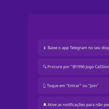
📱 Baixe o app Telegram no seu disp
🔍 Procure por "@1996 Jogo CaSSino
👆 Toque em "Entrar" ou "Join"
🔔 Ative as notificações para não p