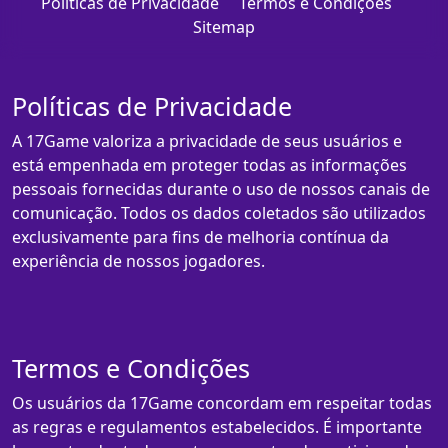
Políticas de Privacidade
Termos e Condições
Sitemap
Políticas de Privacidade
A 17Game valoriza a privacidade de seus usuários e
está empenhada em proteger todas as informações
pessoais fornecidas durante o uso de nossos canais de
comunicação. Todos os dados coletados são utilizados
exclusivamente para fins de melhoria contínua da
experiência de nossos jogadores.
Termos e Condições
Os usuários da 17Game concordam em respeitar todas
as regras e regulamentos estabelecidos. É importante