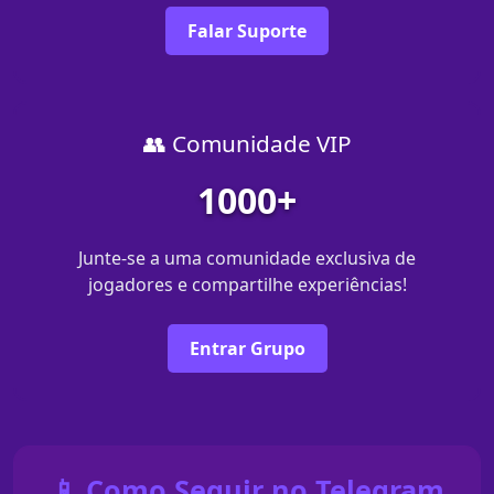
Falar Suporte
👥 Comunidade VIP
1000+
Junte-se a uma comunidade exclusiva de
jogadores e compartilhe experiências!
Entrar Grupo
📱 Como Seguir no Telegram