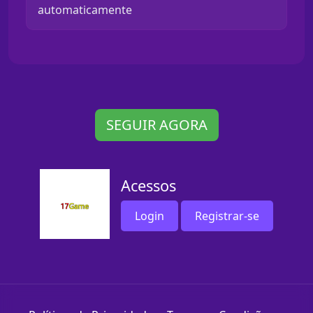
automaticamente
SEGUIR AGORA
Acessos
Login
Registrar-se