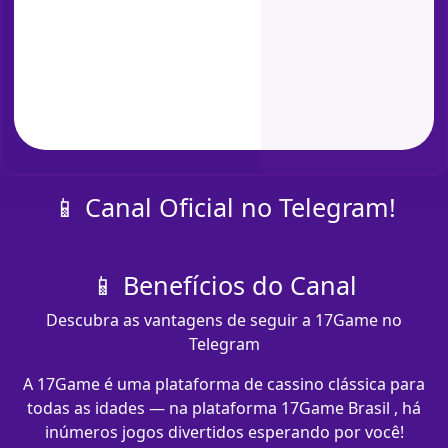
📱 Canal Oficial no Telegram!
📱 Benefícios do Canal
Descubra as vantagens de seguir a 17Game no
Telegram
A 17Game é uma plataforma de cassino clássica para
todas as idades — na plataforma 17Game Brasil , há
inúmeros jogos divertidos esperando por você!