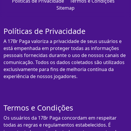
Políticas de Privacidade
Termos e Condições
Sitemap
Políticas de Privacidade
A 17Br Paga valoriza a privacidade de seus usuários e
está empenhada em proteger todas as informações
pessoais fornecidas durante o uso de nossos canais de
comunicação. Todos os dados coletados são utilizados
exclusivamente para fins de melhoria contínua da
experiência de nossos jogadores.
Termos e Condições
Os usuários da 17Br Paga concordam em respeitar
todas as regras e regulamentos estabelecidos. É