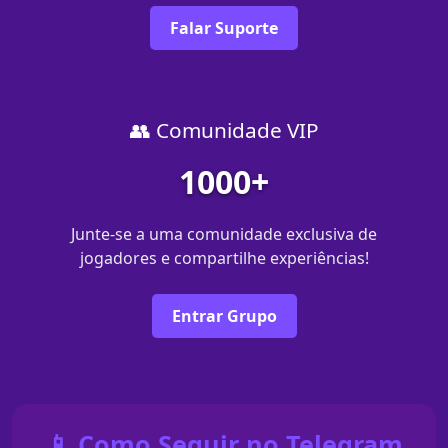
Falar Suporte
👥 Comunidade VIP
1000+
Junte-se a uma comunidade exclusiva de
jogadores e compartilhe experiências!
Entrar Grupo
📱 Como Seguir no Telegram