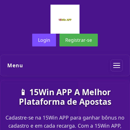
Login
Registrar-se
Menu
📱 15Win APP A Melhor
Plataforma de Apostas
Cadastre-se na 15Win APP para ganhar bônus no
cadastro e em cada recarga. Com a 15Win APP,