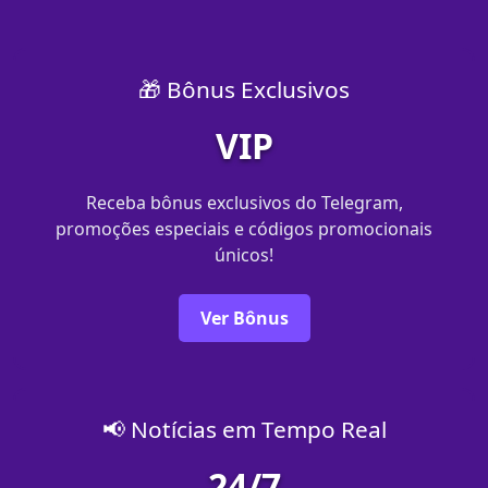
🎁 Bônus Exclusivos
VIP
Receba bônus exclusivos do Telegram,
promoções especiais e códigos promocionais
únicos!
Ver Bônus
📢 Notícias em Tempo Real
24/7