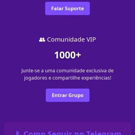
Falar Suporte
👥 Comunidade VIP
1000+
Junte-se a uma comunidade exclusiva de
jogadores e compartilhe experiências!
Entrar Grupo
📱 Como Seguir no Telegram