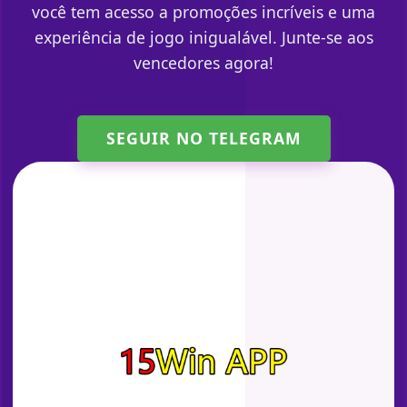
você tem acesso a promoções incríveis e uma
experiência de jogo inigualável. Junte-se aos
vencedores agora!
SEGUIR NO TELEGRAM