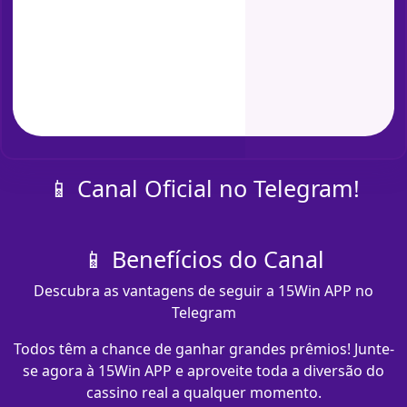
📱 Canal Oficial no Telegram!
📱 Benefícios do Canal
Descubra as vantagens de seguir a 15Win APP no
Telegram
Todos têm a chance de ganhar grandes prêmios! Junte-
se agora à 15Win APP e aproveite toda a diversão do
cassino real a qualquer momento.