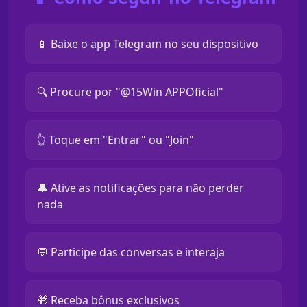
📱 Baixe o app Telegram no seu dispositivo
🔍 Procure por "@15Win APPOficial"
👆 Toque em "Entrar" ou "Join"
🔔 Ative as notificações para não perder
nada
💬 Participe das conversas e interaja
🎁 Receba bônus exclusivos