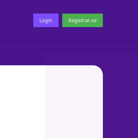
Login
Registrar-se