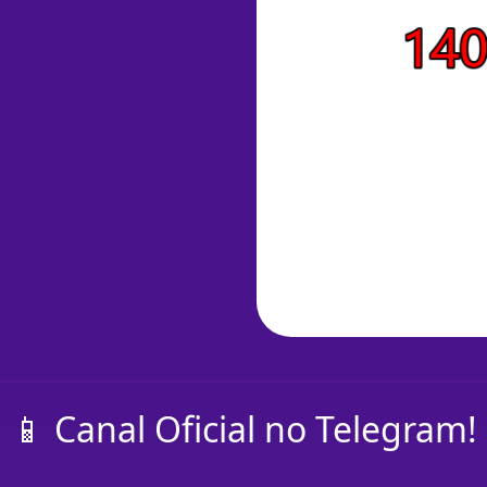
📱 Canal Oficial no Telegram!