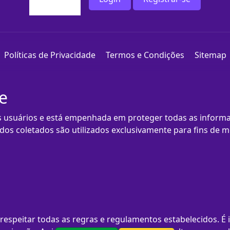
Políticas de Privacidade
Termos e Condições
Sitemap
de
us usuários e está empenhada em proteger todas as inform
os coletados são utilizados exclusivamente para fins de m
speitar todas as regras e regulamentos estabelecidos. É 