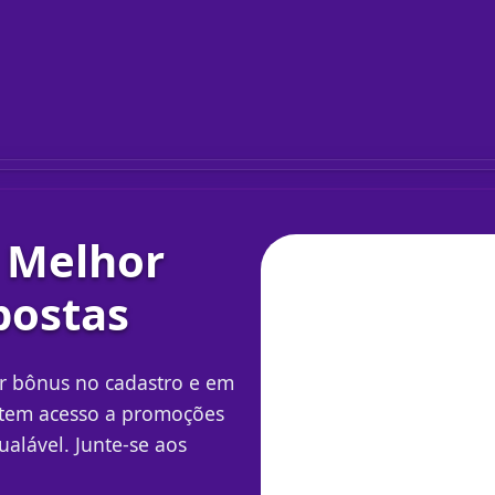
A Melhor
postas
r bônus no cadastro e em
 tem acesso a promoções
ualável. Junte-se aos