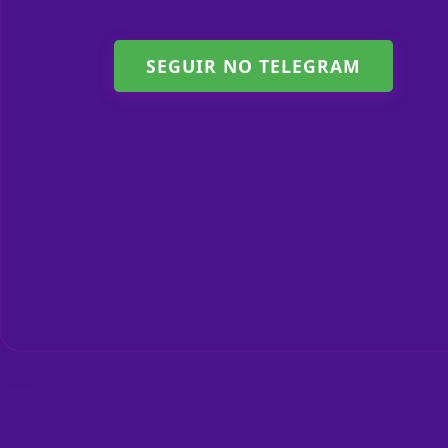
SEGUIR NO TELEGRAM