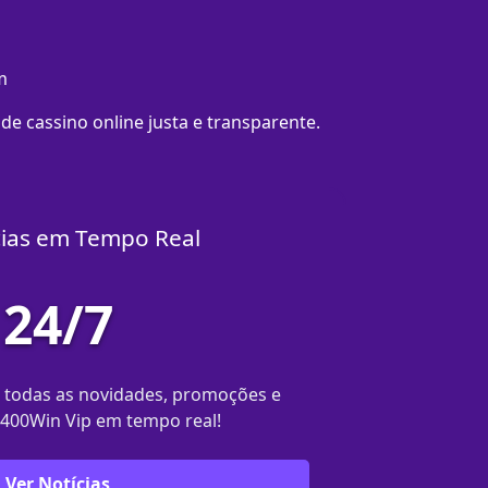
m
de cassino online justa e transparente.
cias em Tempo Real
24/7
e todas as novidades, promoções e
1400Win Vip em tempo real!
Ver Notícias