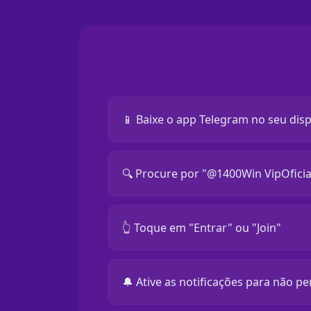
📱 Baixe o app Telegram no seu disp
🔍 Procure por "@1400Win VipOficia
👆 Toque em "Entrar" ou "Join"
🔔 Ative as notificações para não p