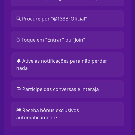
🔍 Procure por "@133BrOficial"
👆 Toque em "Entrar" ou "Join"
🔔 Ative as notificações para não perder
nada
💬 Participe das conversas e interaja
🎁 Receba bônus exclusivos
automaticamente