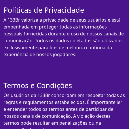
Políticas de Privacidade
A 133Br valoriza a privacidade de seus usuários e está
empenhada em proteger todas as informações
pessoais fornecidas durante o uso de nossos canais de
comunicação. Todos os dados coletados são utilizados
exclusivamente para fins de melhoria contínua da
experiência de nossos jogadores.
Termos e Condições
Os usuários da 133Br concordam em respeitar todas as
regras e regulamentos estabelecidos. É importante ler
e entender todos os termos antes de participar de
nossos canais de comunicação. A violação destes
termos pode resultar em penalizações ou na