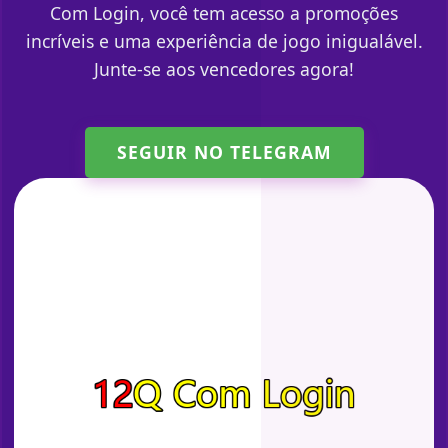
Com Login, você tem acesso a promoções
incríveis e uma experiência de jogo inigualável.
Junte-se aos vencedores agora!
SEGUIR NO TELEGRAM